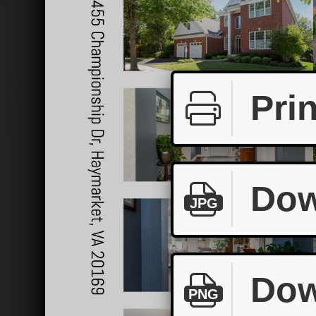
Prin
Dow
JPG
Dow
PNG