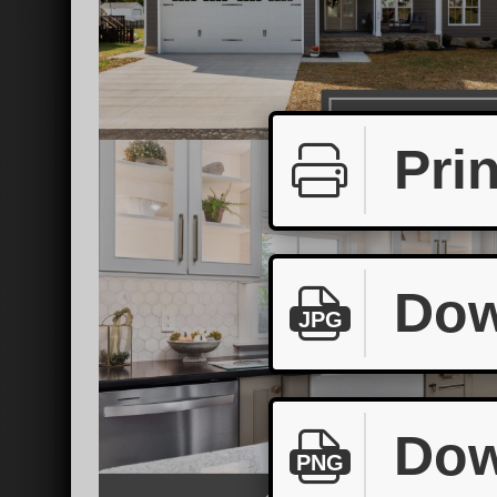
Prin
Dow
JPG
Dow
PNG