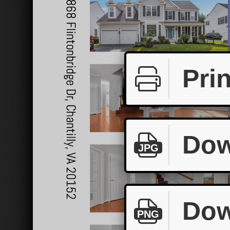
Prin
Dow
JPG
Dow
PNG