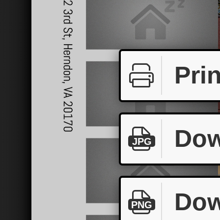
Prin
Dow
JPG
Dow
PNG