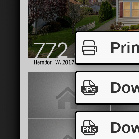
Prin
Dow
JPG
Dow
PNG